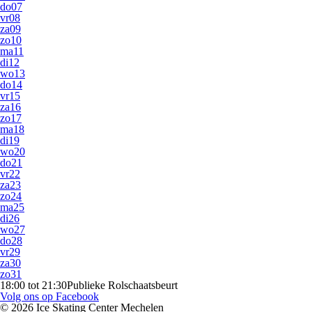
do
07
vr
08
za
09
zo
10
ma
11
di
12
wo
13
do
14
vr
15
za
16
zo
17
ma
18
di
19
wo
20
do
21
vr
22
za
23
zo
24
ma
25
di
26
wo
27
do
28
vr
29
za
30
zo
31
18:00 tot 21:30
Publieke Rolschaatsbeurt
Volg ons op Facebook
© 2026 Ice Skating Center Mechelen