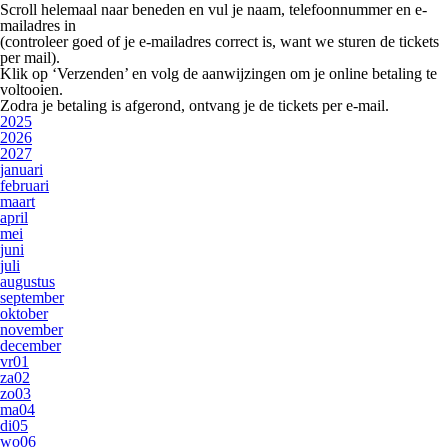
Scroll helemaal naar beneden en vul je
naam, telefoonnummer en e-
mailadres
in
(controleer goed of je e-mailadres correct is, want we sturen de tickets
per mail).
Klik op
‘Verzenden’
en volg de aanwijzingen om je online betaling te
voltooien.
Zodra je betaling is afgerond, ontvang je de tickets per e-mail.
2025
2026
2027
januari
februari
maart
april
mei
juni
juli
augustus
september
oktober
november
december
vr
01
za
02
zo
03
ma
04
di
05
wo
06