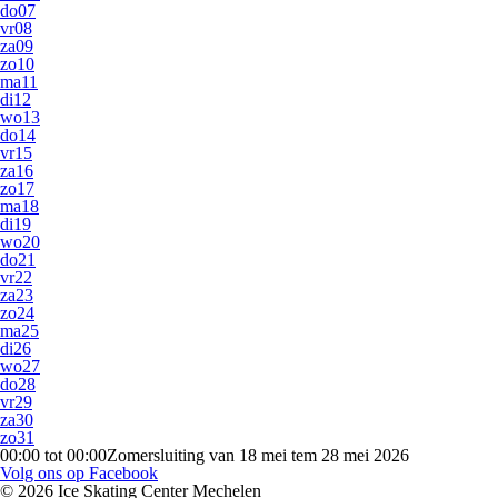
do
07
vr
08
za
09
zo
10
ma
11
di
12
wo
13
do
14
vr
15
za
16
zo
17
ma
18
di
19
wo
20
do
21
vr
22
za
23
zo
24
ma
25
di
26
wo
27
do
28
vr
29
za
30
zo
31
00:00 tot 00:00
Zomersluiting van 18 mei tem 28 mei 2026
Volg ons op Facebook
© 2026 Ice Skating Center Mechelen