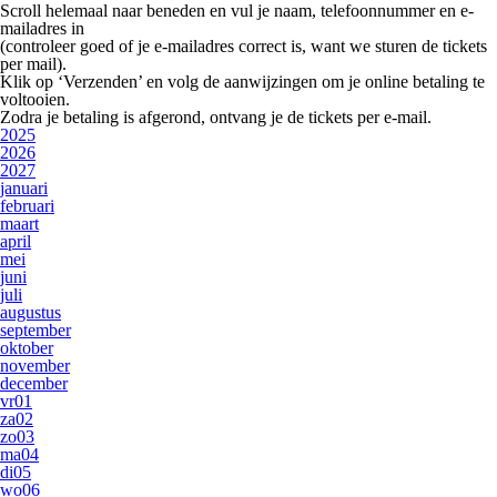
Scroll helemaal naar beneden en vul je
naam, telefoonnummer en e-
mailadres
in
(controleer goed of je e-mailadres correct is, want we sturen de tickets
per mail).
Klik op
‘Verzenden’
en volg de aanwijzingen om je online betaling te
voltooien.
Zodra je betaling is afgerond, ontvang je de tickets per e-mail.
2025
2026
2027
januari
februari
maart
april
mei
juni
juli
augustus
september
oktober
november
december
vr
01
za
02
zo
03
ma
04
di
05
wo
06