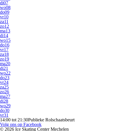
di
07
wo
08
do
09
vr
10
za
11
zo
12
ma
13
di
14
wo
15
do
16
vr
17
za
18
zo
19
ma
20
di
21
wo
22
do
23
vr
24
za
25
zo
26
ma
27
di
28
wo
29
do
30
vr
31
14:00 tot 21:30
Publieke Rolschaatsbeurt
Volg ons op Facebook
© 2026 Ice Skating Center Mechelen