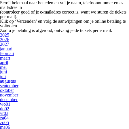
Scroll helemaal naar beneden en vul je
naam, telefoonnummer en e-
mailadres
in
(controleer goed of je e-mailadres correct is, want we sturen de tickets
per mail).
Klik op
‘Verzenden’
en volg de aanwijzingen om je online betaling te
voltooien.
Zodra je betaling is afgerond, ontvang je de tickets per e-mail.
2025
2026
2027
januari
februari
maart
april
mei
juni
juli
augustus
september
oktober
november
december
wo
01
do
02
vr
03
za
04
zo
05
ma
06