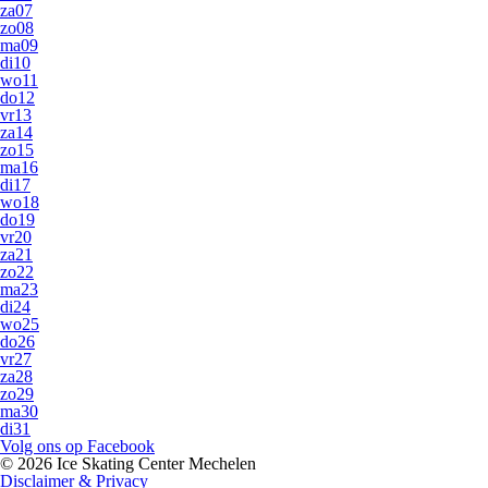
za
07
zo
08
ma
09
di
10
wo
11
do
12
vr
13
za
14
zo
15
ma
16
di
17
wo
18
do
19
vr
20
za
21
zo
22
ma
23
di
24
wo
25
do
26
vr
27
za
28
zo
29
ma
30
di
31
Volg ons op Facebook
© 2026 Ice Skating Center Mechelen
Disclaimer & Privacy