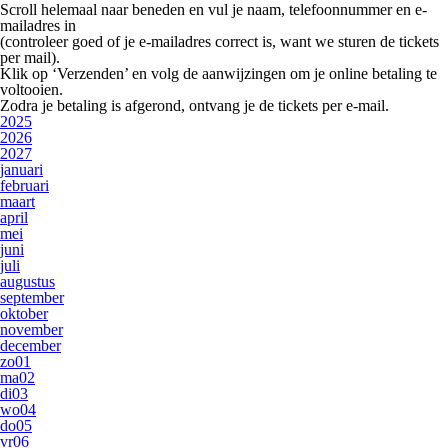
Scroll helemaal naar beneden en vul je
naam, telefoonnummer en e-
mailadres
in
(controleer goed of je e-mailadres correct is, want we sturen de tickets
per mail).
Klik op
‘Verzenden’
en volg de aanwijzingen om je online betaling te
voltooien.
Zodra je betaling is afgerond, ontvang je de tickets per e-mail.
2025
2026
2027
januari
februari
maart
april
mei
juni
juli
augustus
september
oktober
november
december
zo
01
ma
02
di
03
wo
04
do
05
vr
06