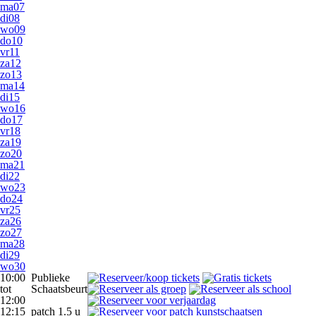
ma
07
di
08
wo
09
do
10
vr
11
za
12
zo
13
ma
14
di
15
wo
16
do
17
vr
18
za
19
zo
20
ma
21
di
22
wo
23
do
24
vr
25
za
26
zo
27
ma
28
di
29
wo
30
10:00
Publieke
tot
Schaatsbeurt
12:00
12:15
patch 1.5 u