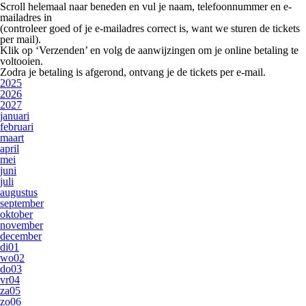
Scroll helemaal naar beneden en vul je
naam, telefoonnummer en e-
mailadres
in
(controleer goed of je e-mailadres correct is, want we sturen de tickets
per mail).
Klik op
‘Verzenden’
en volg de aanwijzingen om je online betaling te
voltooien.
Zodra je betaling is afgerond, ontvang je de tickets per e-mail.
2025
2026
2027
januari
februari
maart
april
mei
juni
juli
augustus
september
oktober
november
december
di
01
wo
02
do
03
vr
04
za
05
zo
06