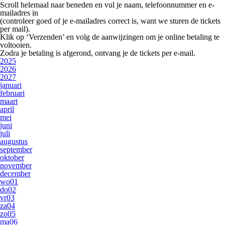
Scroll helemaal naar beneden en vul je
naam, telefoonnummer en e-
mailadres
in
(controleer goed of je e-mailadres correct is, want we sturen de tickets
per mail).
Klik op
‘Verzenden’
en volg de aanwijzingen om je online betaling te
voltooien.
Zodra je betaling is afgerond, ontvang je de tickets per e-mail.
2025
2026
2027
januari
februari
maart
april
mei
juni
juli
augustus
september
oktober
november
december
wo
01
do
02
vr
03
za
04
zo
05
ma
06