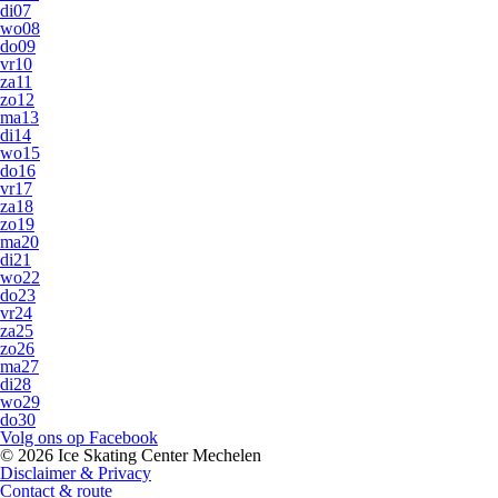
di
07
wo
08
do
09
vr
10
za
11
zo
12
ma
13
di
14
wo
15
do
16
vr
17
za
18
zo
19
ma
20
di
21
wo
22
do
23
vr
24
za
25
zo
26
ma
27
di
28
wo
29
do
30
Volg ons op Facebook
© 2026 Ice Skating Center Mechelen
Disclaimer & Privacy
Contact & route