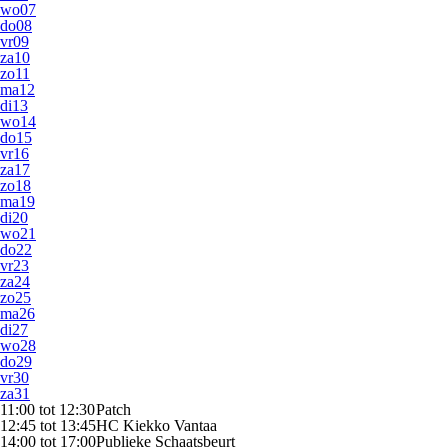
wo
07
do
08
vr
09
za
10
zo
11
ma
12
di
13
wo
14
do
15
vr
16
za
17
zo
18
ma
19
di
20
wo
21
do
22
vr
23
za
24
zo
25
ma
26
di
27
wo
28
do
29
vr
30
za
31
11:00 tot 12:30
Patch
12:45 tot 13:45
HC Kiekko Vantaa
14:00 tot 17:00
Publieke Schaatsbeurt