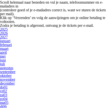
Scroll helemaal naar beneden en vul je
naam, telefoonnummer en e-
mailadres
in
(controleer goed of je e-mailadres correct is, want we sturen de tickets
per mail).
Klik op
‘Verzenden’
en volg de aanwijzingen om je online betaling te
voltooien.
Zodra je betaling is afgerond, ontvang je de tickets per e-mail.
2025
2026
2027
januari
februari
maart
april
mei
juni
juli
augustus
september
oktober
november
december
do
01
vr
02
za
03
zo
04
ma
05
di
06