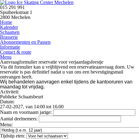
015 291 991
Spuibeekstraat 1
2800 Mechelen
Home
Kalender
Schaatsen
Brasserie
Abonnementen en Passen
Informatie
Contact & route
Menu
Aanvraagformulier reservatie voor verjaardagsfeestje
Via dit formulier kan u vrijblijvend een reservatieaanvraag doen. Uw
reservatie is pas definitief nadat u van ons een bevestigingsmail
ontvangen heeft.
Wij behandelen aanvragen enkel tijdens de kantooruren van
maandag tot vrijdag.
Activiteit:
Publieke Schaatsbeurt
Datum:
27-02-2027, van 14:00 tot 16:00
Naam en voornaam jarige:
Aantal deelnemers:
Menu:
Tijdstip eten: