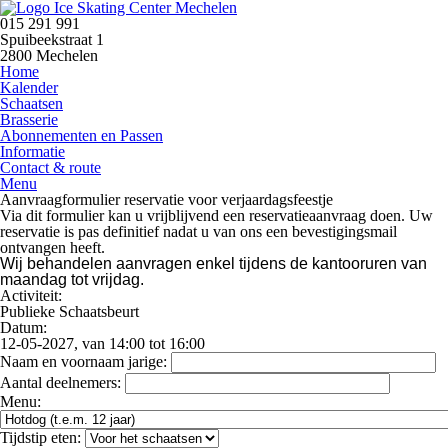
015 291 991
Spuibeekstraat 1
2800 Mechelen
Home
Kalender
Schaatsen
Brasserie
Abonnementen en Passen
Informatie
Contact & route
Menu
Aanvraagformulier reservatie voor verjaardagsfeestje
Via dit formulier kan u vrijblijvend een reservatieaanvraag doen. Uw
reservatie is pas definitief nadat u van ons een bevestigingsmail
ontvangen heeft.
Wij behandelen aanvragen enkel tijdens de kantooruren van
maandag tot vrijdag.
Activiteit:
Publieke Schaatsbeurt
Datum:
12-05-2027, van 14:00 tot 16:00
Naam en voornaam jarige:
Aantal deelnemers:
Menu:
Tijdstip eten: